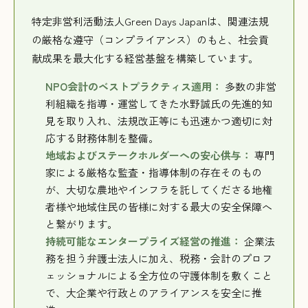
特定非営利活動法人Green Days Japanは、関連法規
の厳格な遵守（コンプライアンス）のもと、社会貢
献成果を最大化する経営基盤を構築しています。
NPO会計のベストプラクティス適用：
多数の非営
利組織を指導・運営してきた水野誠氏の先進的知
見を取り入れ、法規改正等にも迅速かつ適切に対
応する財務体制を整備。
地域およびステークホルダーへの安心供与：
専門
家による厳格な監査・指導体制の存在そのもの
が、大切な農地やインフラを託してくださる地権
者様や地域住民の皆様に対する最大の安全保障へ
と繋がります。
持続可能なエンタープライズ経営の推進：
企業法
務を担う弁護士法人に加え、税務・会計のプロフ
ェッショナルによる全方位の守護体制を敷くこと
で、大企業や行政とのアライアンスを安全に推