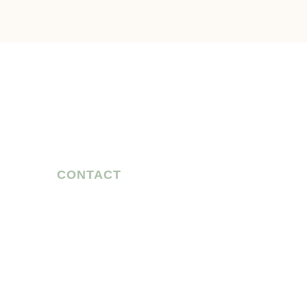
CONTACT
お気軽に
ご相談ください
農家の方も、企業の方も、
共に未来を創る仲間を募集しています