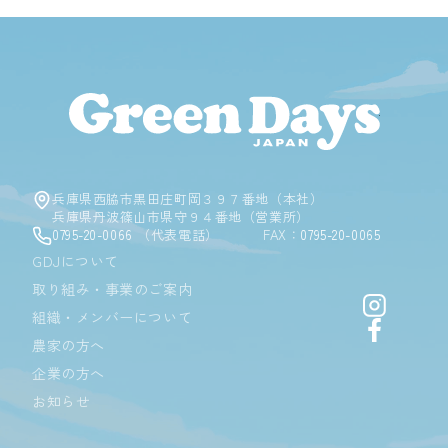
Green D
兵庫県西脇市黒田庄町岡３９７番地（本社）
兵庫県丹波篠山市県守９４番地（営業所）
0795-20-0066
（代表電話）
FAX：
0795-20-0065
GDJについて
取り組み・事業のご案内
Instagr
組織・メンバーについて
Facebo
農家の方へ
企業の方へ
お知らせ