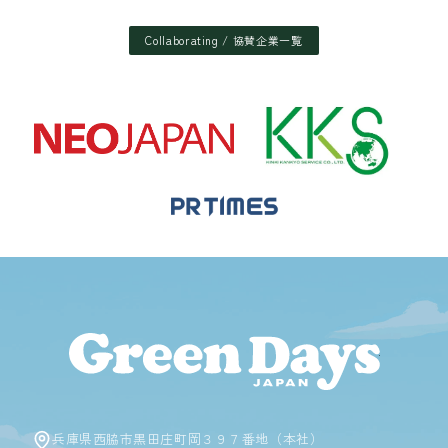
Collaborating / 協賛企業一覧
Green D
兵庫県西脇市黒田庄町岡３９７番地（本社）