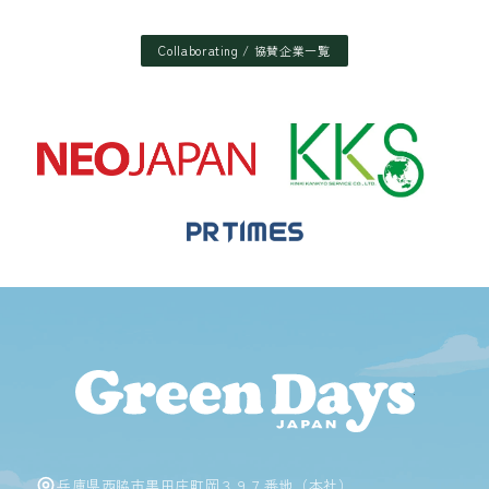
Collaborating / 協賛企業一覧
Green D
兵庫県西脇市黒田庄町岡３９７番地（本社）