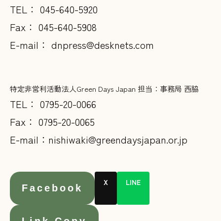
TEL： 045-640-5920
Fax： 045-640-5908
E-mail：
dnpress@desknets.com
特定非営利活動法人Green Days Japan 担当：事務局 西脇
TEL： 0795-20-0066
Fax： 0795-20-0065
E-mail：
nishiwaki@greendaysjapan.or.jp
X
LINE
Facebook
Link Copy