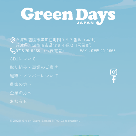
Green D
兵庫県西脇市黒田庄町岡３９７番地（本社）
兵庫県丹波篠山市県守９４番地（営業所）
0795-20-0066
（代表電話）
FAX：
0795-20-0065
GDJについて
取り組み・事業のご案内
Instagr
組織・メンバーについて
Facebo
農家の方へ
企業の方へ
お知らせ
© 2025 Green Days Japan NPO Corporation.