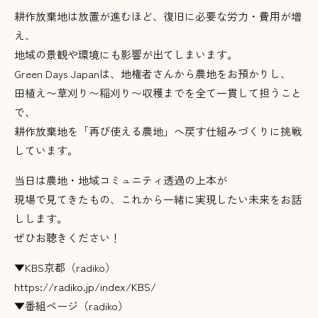
耕作放棄地は放置が進むほど、復旧に必要な労力・費用が増
え、
地域の景観や環境にも影響が出てしまいます。
Green Days Japanは、地権者さんから農地をお預かりし、
田植え〜草刈り〜稲刈り〜収穫までを全て一貫して担うこと
で、
耕作放棄地を「再び使える農地」へ戻す仕組みづくりに挑戦
しています。
当日は農地・地域コミュニティ透過の上本が
現場で見てきたもの、これから一緒に実現したい未来をお話
しします。
ぜひお聴きください！
▼KBS京都（radiko）
https://radiko.jp/index/KBS/
▼番組ページ（radiko）