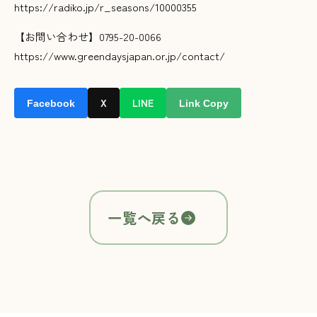
https://radiko.jp/r_seasons/10000355
【お問い合わせ】0795-20-0066
https://www.greendaysjapan.or.jp/contact/
X
LINE
Facebook
Link Copy
一覧へ戻る