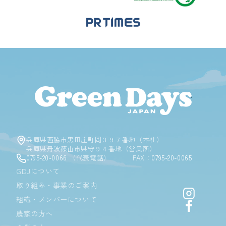
Green D
兵庫県西脇市黒田庄町岡３９７番地（本社）
兵庫県丹波篠山市県守９４番地（営業所）
0795-20-0066
（代表電話）
FAX：
0795-20-0065
GDJについて
取り組み・事業のご案内
Instagr
組織・メンバーについて
Facebo
農家の方へ