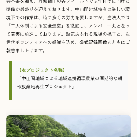
春本番を迎え、丹波篠山の各フィールドでは作付けに向けた
準備が最盛期を迎えております
。中山間地域特有の厳しい環
境下での作業は、時に多くの労力を要しますが、当法人では
「二人体制による安全運営」を徹底し、メンバー一丸となっ
て着実に前進しております
。熱気あふれる現場の様子と、次
世代ボランティアへの感謝を込め、公式記録画像とともにご
報告申し上げます
。
【本プロジェクト名称】
「中山間地域による地域連携循環農業の画期的な耕
作放棄地再生プロジェクト」