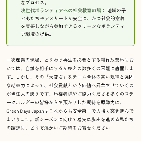
なプロセス
。
次世代ボランティアへの社会教育の場：
地域の子
どもたちやアスリートが安全に、かつ社会的意義
を実感しながら参加できるクリーンなボランティ
ア環境の提供
。
一次産業の現場、とりわけ再生を必要とする耕作放棄地にお
いては、自然を相手にするがゆえの数多くの困難に直面しま
す
。しかし、その「大変さ」をチーム全体の高い規律と強固
な結束力によって、社会貢献という価値へ昇華させていくの
が当法人の誇りです
。地権者様やご協力くださる多くのステ
ークホルダーの皆様からお預かりした期待を原動力に、
Green Days Japanはこれからも安全第一で力強く突き進んで
まいります。新シーズンに向けて着実に歩みを進める私たち
の躍進に、どうぞ温かいご期待をお寄せください