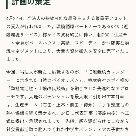
計画の策定
4月22日、当法人の持続可能な農業を支える最重要アセット
の受入が行われました
。環境循環パートナーであるKKS（近
畿環境サービス）様からの資材納品に伴い、朝7:30に生産チ
ーム全員がベースハウスに集結
。スピーディーかつ確実な物
流マネジメントにより、大量の資材搬入を安全に完了いたし
ました
。
今回、当法人が新たに挑戦するのが、「旧暦栽培カレンダ
ー」に示された自然のバイオリズムと、株式会社ツボイ様の
「動植物活性・土壌改良技術」を融合させた先進的なアプロ
ーチです
。大地のポテンシャルを最大限に引き出す本計画
は、生産チーム（石田・上本・前田・徳永）による幾度もの
熱い協議を経て策定され、24日に代表理事（藤原由樹）へ正
式に提出・承認されました
。先般、顔を泥だらけにしながら
社会貢献活動に励んでくれた中学生ボランティアの子供たち