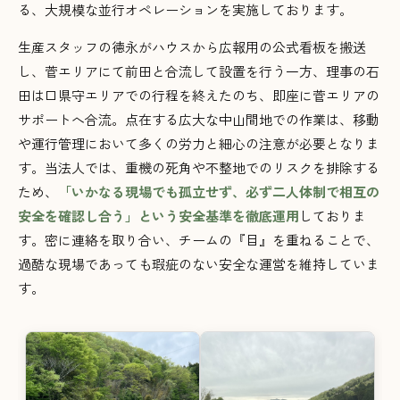
る、大規模な並行オペレーションを実施しております
。
生産スタッフの徳永がハウスから広報用の公式看板を搬送
し、菅エリアにて前田と合流して設置を行う一方、理事の石
田は口県守エリアでの行程を終えたのち、即座に菅エリアの
サポートへ合流
。点在する広大な中山間地での作業は、移動
や運行管理において多くの労力と細心の注意が必要となりま
す。当法人では、重機の死角や不整地でのリスクを排除する
ため、
「いかなる現場でも孤立せず、必ず二人体制で相互の
安全を確認し合う」という安全基準を徹底運用
しておりま
す
。密に連絡を取り合い、チームの『目』を重ねることで、
過酷な現場であっても瑕疵のない安全な運営を維持していま
す
。