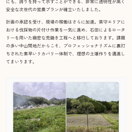
にも、誇りを持って示すことができる、非常に透明性が高く
安全な次世代の営農プランが確立いたしました
。
計画の承認を受け、現場の稼働はさらに加速。県守エリアに
おける伐採物の片付け作業を一気に進め、石田によるロータ
リーを用いた緻密な荒鋤き工程へと移行しております
。課題
の多い中山間地だからこそ、プロフェッショナリズムに裏打
ちされた素早いリカバリー体制で、理想の土壌作りを邁進し
てまいります
。