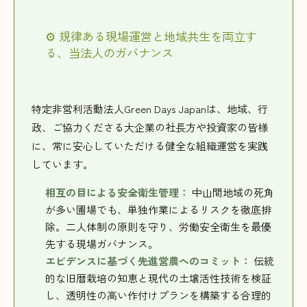
⚙️ 規律ある現場運営と地域共生を両立す
る、当法人のガバナンス
特定非営利活動法人Green Days Japanは、地域、行
政、ご協力くださる大企業の社長方や投資家の皆様
に、常に安心していただける健全な組織運営を実践
しています。
相互の目による安全衛生管理：
中山間地域の死角
が多い圃場でも、単独作業によるリスクを徹底排
除。二人体制の原則を守り、労働安全衛生を最優
先する現場ガバナンス
。
エビデンスに基づく先進営農へのコミット：
伝統
的な旧暦栽培の知恵と現代の土壌活性技術を検証
し、透明性の高い作付けプランを構築する合理的