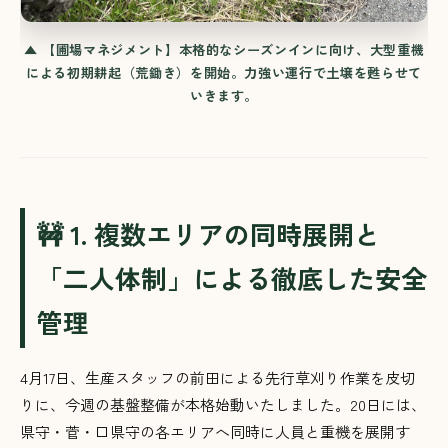
▲ 【圃場マネジメント】本格的なシーズンインに向け、大型重機
による初期耕起（荒鋤き）を開始。力強い運行で土壌を甦らせて
いきます。
🚧 1. 複数エリアの同時展開と
「二人体制」による徹底した安全
管理
4月17日、生産スタッフの前田による先行草刈り作業を皮切
りに、今週の基盤整備が本格始動いたしました
。20日には、
県守・菅・口県守の各エリアへ同時に人員と重機を展開す