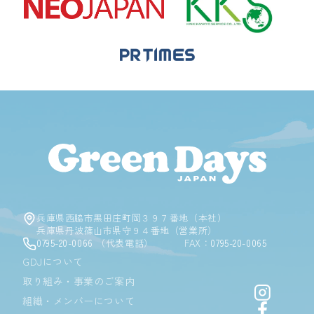
Green D
兵庫県西脇市黒田庄町岡３９７番地（本社）
兵庫県丹波篠山市県守９４番地（営業所）
0795-20-0066
（代表電話）
FAX：
0795-20-0065
GDJについて
取り組み・事業のご案内
Instagr
組織・メンバーについて
Facebo