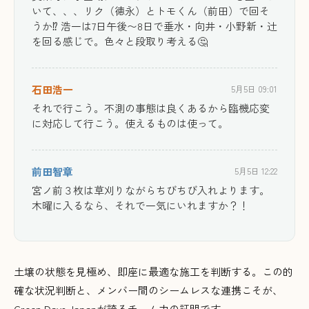
いて、、、リク（徳永）とトモくん（前田）で回そ
うか⁉️ 浩一は7日午後〜8日で垂水・向井・小野新・辻
を回る感じで。色々と段取り考える🤔
石田浩一
5月5日 09:01
それで行こう。不測の事態は良くあるから臨機応変
に対応して行こう。使えるものは使って。
前田智章
5月5日 12:22
宮ノ前３枚は草刈りながらちびちび入れよります。
木曜に入るなら、それで一気にいれますか？！
土壌の状態を見極め、即座に最適な施工を判断する。この的
確な状況判断と、メンバー間のシームレスな連携こそが、
Green Days Japanが誇るチーム力の証明です。