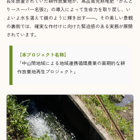
長年放置されていた耕作放棄地が、高品質完熟堆肥「かんと
りースーパー名張2」の導入によって生命力を取り戻し、い
よいよ水を湛えて鏡のように輝き出す――。その美しい景観
の裏側では、確実な作付けに向けた緊迫感のある実務が展開
されています。
【本プロジェクト名称】
「中山間地域による地域連携循環農業の画期的な耕
作放棄地再生プロジェクト」