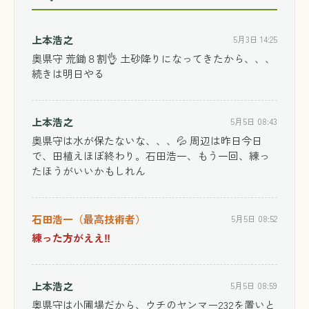
上本浩之
5月3日 14:25
奥県守 荒鋤８割👌 土砂降りになってきたから、、、
続きは明日やる
上本浩之
5月5日 08:43
奥県守は水が保たないな、、、💦 周辺は昨日今日
で、田植えほぼ終わり。石田浩一、もう一回、練っ
たほうがいいかもしれん
石田浩一（最高技術者）
5月5日 08:52
練った方がええ‼️
上本浩之
5月5日 08:59
奥県守は小圃場だから、ウチのヤンマー232を置いと