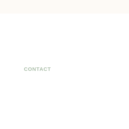
CONTACT
お気軽に
ご相談ください
農家の方も、企業の方も、
共に未来を創る仲間を募集しています