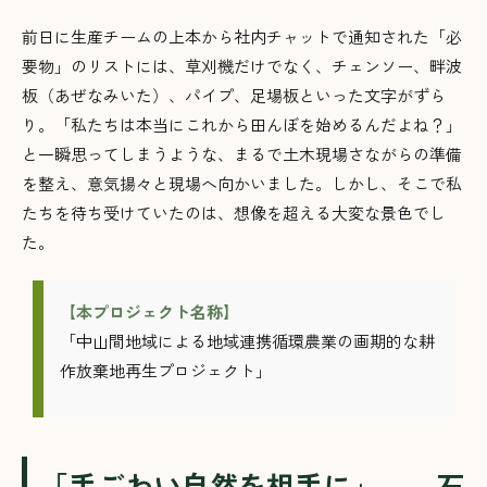
前日に生産チームの上本から社内チャットで通知された「必
要物」のリストには、草刈機だけでなく、チェンソー、畔波
板（あぜなみいた）、パイプ、足場板といった文字がずら
り。「私たちは本当にこれから田んぼを始めるんだよね？」
と一瞬思ってしまうような、まるで土木現場さながらの準備
を整え、意気揚々と現場へ向かいました。しかし、そこで私
たちを待ち受けていたのは、想像を超える大変な景色でし
た。
【本プロジェクト名称】
「中山間地域による地域連携循環農業の画期的な耕
作放棄地再生プロジェクト」
「手ごわい自然を相手に」――石