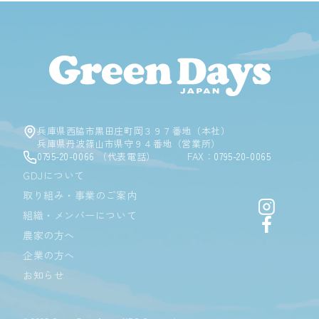
Green D
兵庫県西脇市黒田庄町岡３９７番地（本社）
兵庫県丹波篠山市県守９４番地（営業所）
0795-20-0066
（代表電話）
FAX：
0795-20-0065
GDJについて
取り組み・事業のご案内
Instagr
組織・メンバーについて
Facebo
農家の方へ
企業の方へ
お知らせ