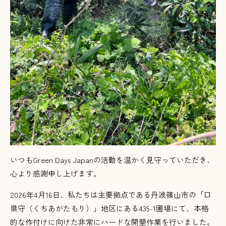
いつもGreen Days Japanの活動を温かく見守っていただき、
心より感謝申し上げます。
2026年4月16日、私たちは主要拠点である丹波篠山市の「口
県守（くちあがたもり）」地区にある435-1圃場にて、本格
的な作付けに向けた非常にハードな開墾作業を行いました。