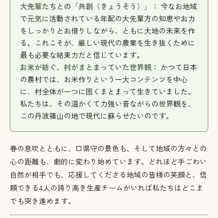
大先輩たちとの「共創（きょうそう）」：
今なお地域
で元気に活動されている年配の大先輩方の知恵やお力
をしっかりとお借りしながら、ともに大地の未来を作
る。これこそが、厳しい現代の農業を生き抜くために
最も必要な結束力だと信じています。
お米が紡ぐ、村がまとまっていた世界観：
かつて日本
の農村では、お米作りという一大コンテンツを中心
に、村全体が一つに固くまとまって生きていました。
私たちは、その温かくて力強い昔ながらの世界観を、
この丹波篠山の地で現代に蘇らせたいのです。
春の息吹とともに、口県守の景色も、そして地域の方々との
心の距離も、劇的に変わり始めています。どれほど手ごわい
自然が相手でも、応援してくださる地域の皆様の笑顔と、信
頼できる4人の誇り高き生産チームがいれば私たちはどこま
でも突き進めます。