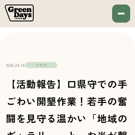
Green Days JAPAN
HOME
ブログ
2026.04.16
ブログ
【活動報告】口県守での手
ごわい開墾作業！若手の奮
闘を見守る温かい「地域の