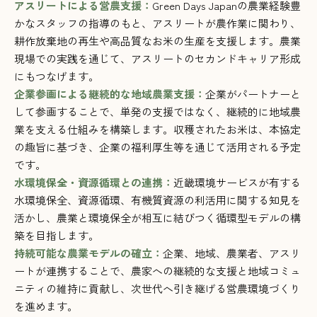
アスリートによる営農支援：
Green Days Japanの農業経験豊
かなスタッフの指導のもと、アスリートが農作業に関わり、
耕作放棄地の再生や高品質なお米の生産を支援します。農業
現場での実践を通じて、アスリートのセカンドキャリア形成
にもつなげます。
企業参画による継続的な地域農業支援：
企業がパートナーと
して参画することで、単発の支援ではなく、継続的に地域農
業を支える仕組みを構築します。収穫されたお米は、本協定
の趣旨に基づき、企業の福利厚生等を通じて活用される予定
です。
水環境保全・資源循環との連携：
近畿環境サービスが有する
水環境保全、資源循環、有機質資源の利活用に関する知見を
活かし、農業と環境保全が相互に結びつく循環型モデルの構
築を目指します。
持続可能な農業モデルの確立：
企業、地域、農業者、アスリ
ートが連携することで、農家への継続的な支援と地域コミュ
ニティの維持に貢献し、次世代へ引き継げる営農環境づくり
を進めます。