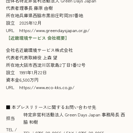
団体名
特定非営利活動法人 Green Days Japan
代表者
理事長 藤原 由樹
所在地
兵庫県西脇市黒田庄町岡397番地
設立
2025年12月
URL
https://www.greendaysjapan.or.jp/
【近畿環境サービス 会社概要】
会社名
近畿環境サービス株式会社
代表者
代表取締役 上森 望
所在地
大阪市西淀川区歌島2丁目1番12号
設立
1991年1月22日
資本金
6,500万円
URL
https://www.eco-kks.co.jp/
■ 本プレスリリースに関するお問い合わせ先
特定非営利活動法人 Green Days Japan 事務局長 西
担当
脇 和樹
TEL /
TEL：0795-20-0066 / FAX：0795-20-0065