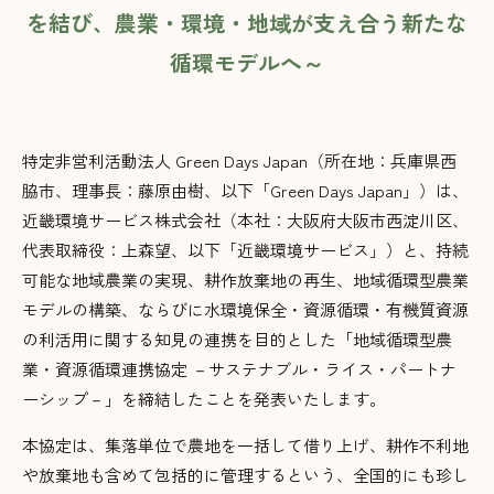
を結び、農業・環境・地域が支え合う新たな
循環モデルへ～
特定非営利活動法人 Green Days Japan（所在地：兵庫県西
脇市、理事長：藤原由樹、以下「Green Days Japan」）は、
近畿環境サービス株式会社（本社：大阪府大阪市西淀川区、
代表取締役：上森望、以下「近畿環境サービス」）と、持続
可能な地域農業の実現、耕作放棄地の再生、地域循環型農業
モデルの構築、ならびに水環境保全・資源循環・有機質資源
の利活用に関する知見の連携を目的とした「地域循環型農
業・資源循環連携協定 －サステナブル・ライス・パートナ
ーシップ－」を締結したことを発表いたします。
本協定は、集落単位で農地を一括して借り上げ、耕作不利地
や放棄地も含めて包括的に管理するという、全国的にも珍し